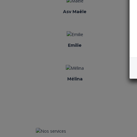
Asv Maële
Emilie
Mélina