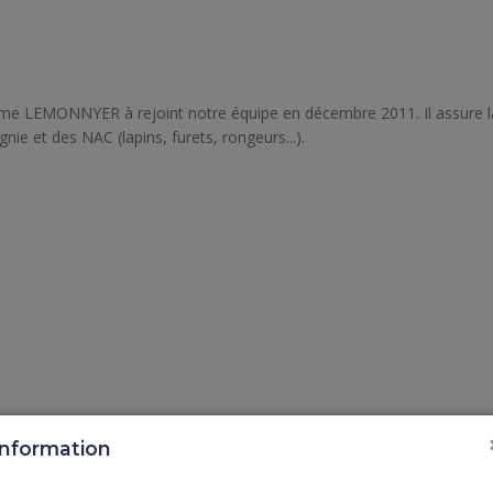
ume LEMONNYER à rejoint notre équipe en décembre 2011. Il assure la
ie et des NAC (lapins, furets, rongeurs...).
Information