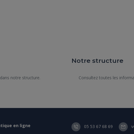
Notre structure
      Consultez toutes les informations de notre structure.

tique en ligne
05 53 67 68 69
v